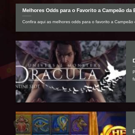
Melhores Odds para o Favorito a Campeão da 
Confira aqui as melhores odds para o favorito a Campeã
D
P
f
B