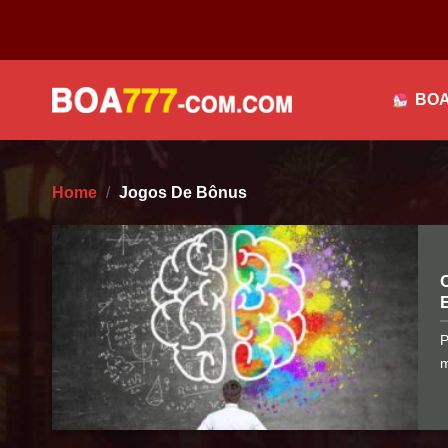
Skip
to
content
BOA
Home
/
Jogos De Bônus
C
P