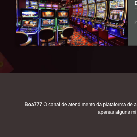
P
j
Boa777
O canal de atendimento da plataforma de ap
apenas alguns minu