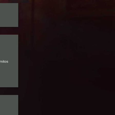
mitos