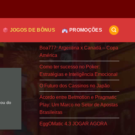
POSTS RECENTES
JOGOS DE BÔNUS
PROMOÇÕES
Boa777: Argentina x Canadá – Copa
América
Como ter sucesso no Poker:
Estratégias e Inteligência Emocional
O Futuro dos Cassinos no Japão
Acordo entre Betmotion e Pragmatic
 ou do
Play: Um Marco no Setor de Apostas
Brasileiras
EggOMatic 4.3 JOGAR AGORA