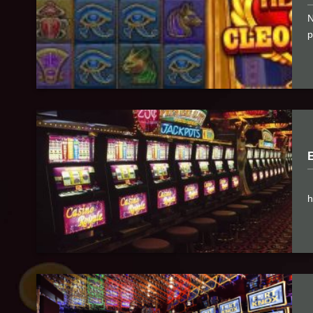
N
p
P
h